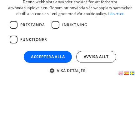
Denna webbplats använder cookies för att förbättra
ANSÖKAN
användarupplevelsen. Genom att använda vår webbplats samtycker
ARV OCH
FINANSIERING
OM SPANSKT
du till alla cookies i enlighet med vår cookiepolicy.
Läs mer
TESTAMENTE
AV HUSKÖP I
NIE
SPANIEN
PRESTANDA
INRIKTNING
Läs
Läs
Läs
mer
mer
mer
FUNKTIONER
ACCEPTERA ALLA
AVVISA ALLT
VISA DETALJER
FULLMAKTER
FÖRSÄLJNING
KÖP AV
AV SPANSK
SPANSK
Läs
FASTIGHET
FASTIGHET
mer
Läs
Läs
mer
mer