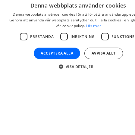
Denna webbplats använder cookies
Kontakta oss
Denna webbplats använder cookies för att förbättra användaruppleve
Genom att använda vår webbplats samtycker du till alla cookies i enlig
vår cookiepolicy.
Läs mer
PRESTANDA
INRIKTNING
FUNKTIONE
DIN
VIKTIGA
ACCEPTERA ALLA
AVVISA ALLT
PARTNER
SKATTEASPEKT
FÖR
ATT KÄNNA
VISA DETALJER
SKATTEDEKLARATION
TILL
Att navigera det
MIL
spanska
skattesystemet
PALMERAS,
kan vara
utmanande,
SPANIEN
särskilt för icke-
Gräns Advisors &
bofasta. För
Partners erbjuder
fastighetsägare
professionell
som inte är
rådgivning och
bosatta i Spanien
förhandsplanering
gäller statlig
för skattefrågor
fastighetsskatt