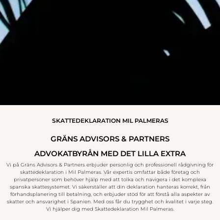
SKATTEDEKLARATION MIL PALMERAS
GRÄNS ADVISORS & PARTNERS
ADVOKATBYRÅN MED DET LILLA EXTRA
Vi på Gräns Advisors & Partners erbjuder personlig och professionell rådgivning för
skattedeklaration i Mil Palmeras. Vår expertis omfattar både företag och
privatpersoner som behöver hjälp med att tolka och navigera i det komplexa
spanska skattesystemet. Vi säkerställer att din deklaration hanteras korrekt, från
förhandsplanering till betalning, och erbjuder stöd för att förstå alla aspekter av
skatter och ansvarighet i Spanien. Med oss får du trygghet och kvalitet i varje steg.
Vi hjälper dig med Skattedeklaration Mil Palmeras.