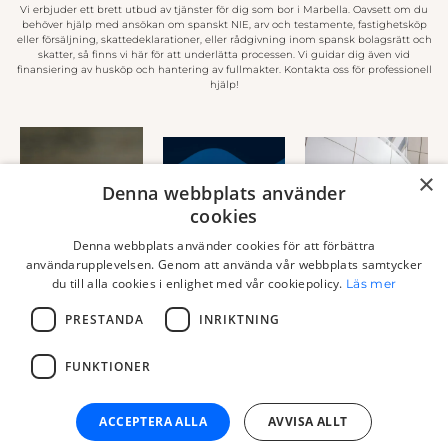
Vi erbjuder ett brett utbud av tjänster för dig som bor i Marbella. Oavsett om du
behöver hjälp med ansökan om spanskt NIE, arv och testamente, fastighetsköp
eller försäljning, skattedeklarationer, eller rådgivning inom spansk bolagsrätt och
skatter, så finns vi här för att underlätta processen. Vi guidar dig även vid
finansiering av husköp och hantering av fullmakter. Kontakta oss för professionell
hjälp!
×
Denna webbplats använder
cookies
ANSÖKAN
ARV OCH
FINANSIERING
OM SPANSKT
Denna webbplats använder cookies för att förbättra
TESTAMENTE
AV HUSKÖP I
NIE
användarupplevelsen. Genom att använda vår webbplats samtycker
SPANIEN
du till alla cookies i enlighet med vår cookiepolicy.
Läs mer
Läs
Läs
Läs
mer
mer
PRESTANDA
INRIKTNING
mer
FUNKTIONER
ACCEPTERA ALLA
AVVISA ALLT