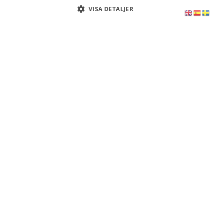
VISA DETALJER
FULLMAKTER
FÖRSÄLJNING
KÖP AV
AV SPANSK
SPANSK
Läs
FASTIGHET
FASTIGHET
mer
Läs
Läs
mer
mer
SKATTEDEKLARATION
SPANSK
SPANSKA
BOLAGSRÄTT
SKATTER
Läs