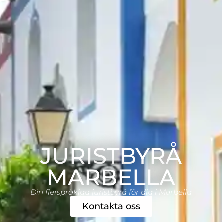
JURISTBYRÅ
MARBELLA
Din flerspråkiga juristbyrå för dig i Marbella
Kontakta oss