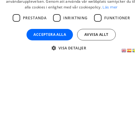
användarupplevelsen. Genom att använda vår webbplats samtycker du til
alla cookies i enlighet med vår cookiepolicy.
Läs mer
PRESTANDA
INRIKTNING
FUNKTIONER
ACCEPTERA ALLA
AVVISA ALLT
SPANSK BOSTAD MALAGA
VISA DETALJER
VÄGLEDNING PÅ BOSTADSMARKNADEN I
SPANIEN
VI HJÄLPER DIG HELA VÄGEN
Kontakta oss
JURIDISK
SKRÄDDARSYD
RÅDGIVNING
LÖSNINGAR