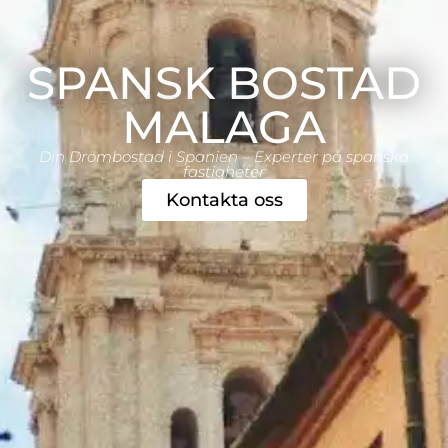
SPANSK BOSTAD
MALAGA
Din Drömbostad i Spanien – Experter på spanska
fastigheter
Kontakta oss