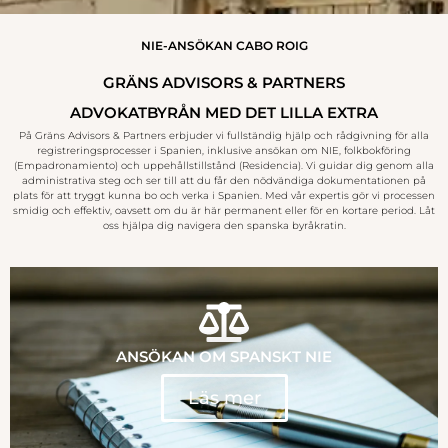
NIE-ANSÖKAN CABO ROIG
GRÄNS ADVISORS & PARTNERS
ADVOKATBYRÅN MED DET LILLA EXTRA
På Gräns Advisors & Partners erbjuder vi fullständig hjälp och rådgivning för alla
registreringsprocesser i Spanien, inklusive ansökan om NIE, folkbokföring
(Empadronamiento) och uppehållstillstånd (Residencia). Vi guidar dig genom alla
administrativa steg och ser till att du får den nödvändiga dokumentationen på
plats för att tryggt kunna bo och verka i Spanien. Med vår expertis gör vi processen
smidig och effektiv, oavsett om du är här permanent eller för en kortare period. Låt
oss hjälpa dig navigera den spanska byråkratin.
ANSÖKAN OM SPANSKT NIE
Läs mer