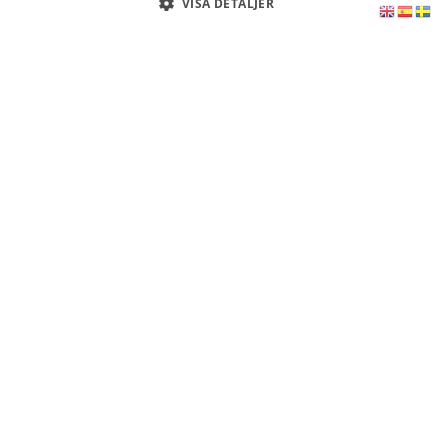
VISA DETALJER
FULLMAKTER
FÖRSÄLJNING
KÖP AV
AV SPANSK
SPANSK
Läs
FASTIGHET
FASTIGHET
mer
Läs
Läs
mer
mer
SKATTEDEKLARATION
SPANSK
SPANSKA
BOLAGSRÄTT
SKATTER
Läs
mer