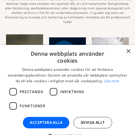
behöver hjälp med ansökan om spanskt NIE, arv och testamente, fastighetsköp
eller försäljning, skattedeklarationer, eller rådgivning inom spansk bolagsrätt och
skatter, så finns vi här för att underlätta processen. Vi guidar dig även vid
finansiering av husköp och hantering av fullmakter. Kontakta oss för professionell
hjälp!
×
Denna webbplats använder
cookies
ANSÖKAN
ARV OCH
FINANSIERING
OM SPANSKT
Denna webbplats använder cookies för att förbättra
TESTAMENTE
AV HUSKÖP I
NIE
användarupplevelsen. Genom att använda vår webbplats samtycker
SPANIEN
du till alla cookies i enlighet med vår cookiepolicy.
Läs mer
Läs
Läs
Läs
mer
mer
PRESTANDA
INRIKTNING
mer
FUNKTIONER
ACCEPTERA ALLA
AVVISA ALLT